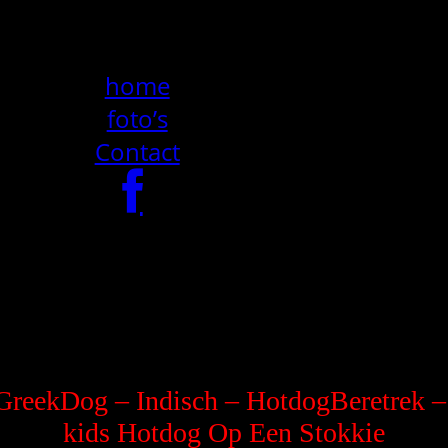
home
foto’s
Contact
 GreekDog – Indisch – HotdogBeretrek –
kids Hotdog Op Een Stokkie