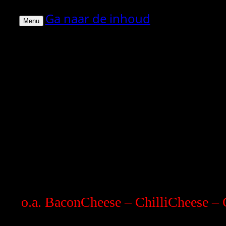
Ga naar de inhoud
Menu
o.a. BaconCheese – ChilliCheese –